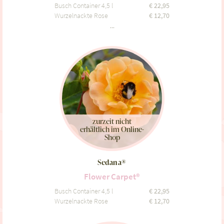
Busch Container 4,5 l
€
22,95
Wurzelnackte Rose
€
12,70
...
zurzeit nicht
erhältlich im Online-
Shop
Sedana®
Flower Carpet®
Busch Container 4,5 l
€
22,95
Wurzelnackte Rose
€
12,70