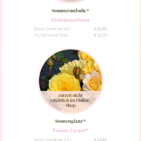
Sommermelodie®
Kleinstrauchrose
Busch Container 4,5 l
€
22,95
Wurzelnackte Rose
€
12,70
zurzeit nicht
erhältlich im Online-
Shop
Sonnenglanz®
Flower Carpet®
Busch Container 4,5 l
€
22,95