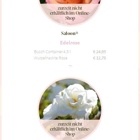
zurzeit nicht
erhältlich im Online-
Shop
Saloon®
Edelrose
Busch Container 4,5 l
€
24,95
Wurzelnackte Rose
€
12,70
...
zurzeit nicht
erhältlich im Online-
Shop