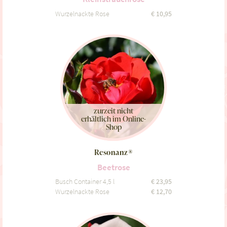
Wurzelnackte Rose
€
10,95
zurzeit nicht
erhältlich im Online-
Shop
Resonanz®
Beetrose
Busch Container 4,5 l
€
23,95
Wurzelnackte Rose
€
12,70