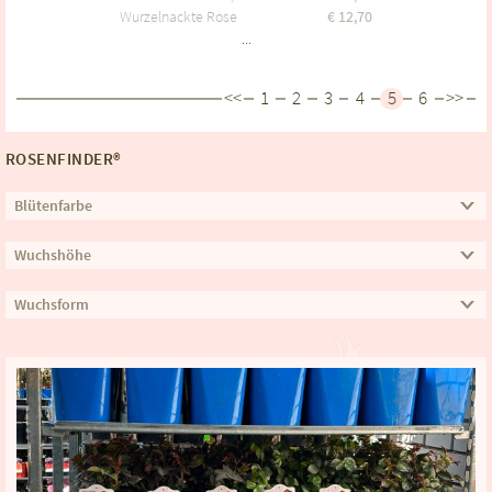
Wurzelnackte Rose
€
12,70
...
<<
1
2
3
4
5
6
>>
ROSENFINDER®
Blütenfarbe
Wuchshöhe
Wuchsform