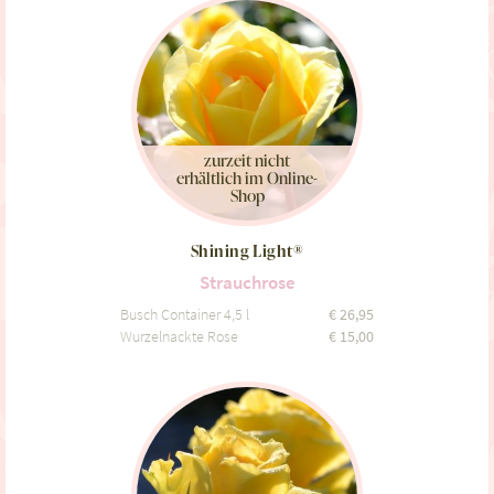
zurzeit nicht
erhältlich im Online-
Shop
Shining Light®
Strauchrose
Busch Container 4,5 l
€
26,95
Wurzelnackte Rose
€
15,00