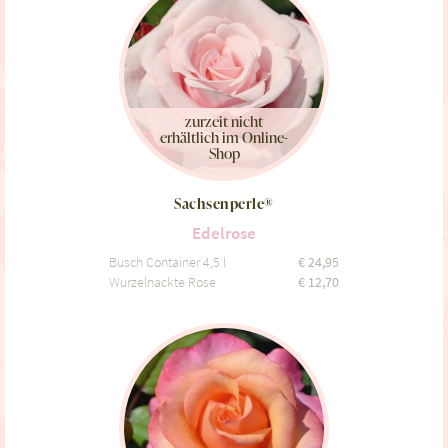
zurzeit nicht
erhältlich im Online-
Shop
Sachsenperle®
Edelrose
Busch Container 4,5 l
€
24,95
Wurzelnackte Rose
€
12,70