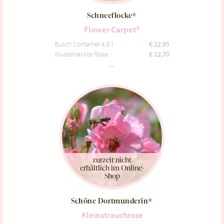
Schneeflocke®
Flower Carpet®
Busch Container 4,5 l
€
22,95
Wurzelnackte Rose
€
12,70
...
zurzeit nicht
erhältlich im Online-
Shop
Schöne Dortmunderin®
Kleinstrauchrose