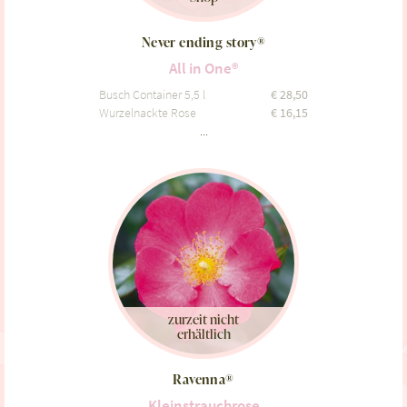
Never ending story®
All in One®
Busch Container 5,5 l
€
28,50
Wurzelnackte Rose
€
16,15
...
zurzeit nicht
erhältlich
Ravenna®
Kleinstrauchrose