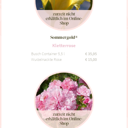
zurzeit nicht
erhältlich im Online-
Shop
Sommergold®
Kletterrose
Busch Container 5,5 l
€
35,95
Wurzelnackte Rose
€
15,00
zurzeit nicht
erhältlich im Online-
Shop