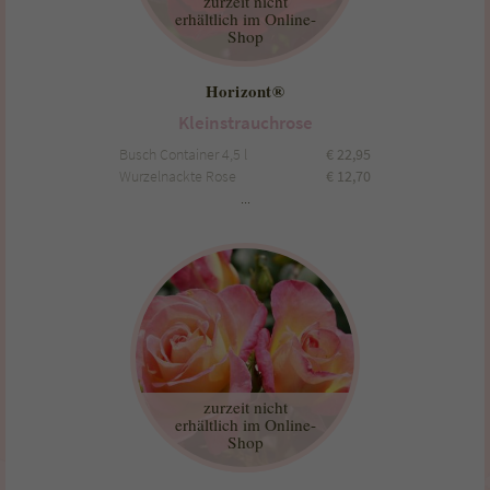
zurzeit nicht
erhältlich im Online-
Shop
Horizont®
Kleinstrauchrose
Busch Container 4,5 l
€
22,95
Wurzelnackte Rose
€
12,70
...
zurzeit nicht
erhältlich im Online-
Shop