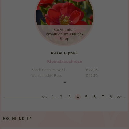
zurzeit nicht
erhältlich im Online-
Shop
Kesse Lippe®
Kleinstrauchrose
Busch Container 4,5 l
€
22,95
Wurzelnackte Rose
€
12,70
...
<<
1
2
3
4
5
6
7
8
>>
ROSENFINDER®