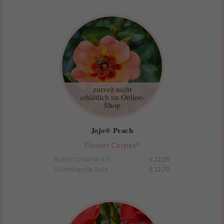
zurzeit nicht
erhältlich im Online-
Shop
Jojo® Peach
Flower Carpet®
Busch Container 4,5 l
€
22,95
Wurzelnackte Rose
€
12,70
...