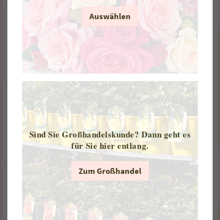
Auswählen
zurzeit nicht
erhältlich im Online-
Shop
Herzogin Friederike®
Sind Sie Großhandelskunde? Dann geht es
Strauchrose
für Sie hier entlang.
Busch Container 4,5 l
€
25,95
Wurzelnackte Rose
€
13,85
Zum Großhandel