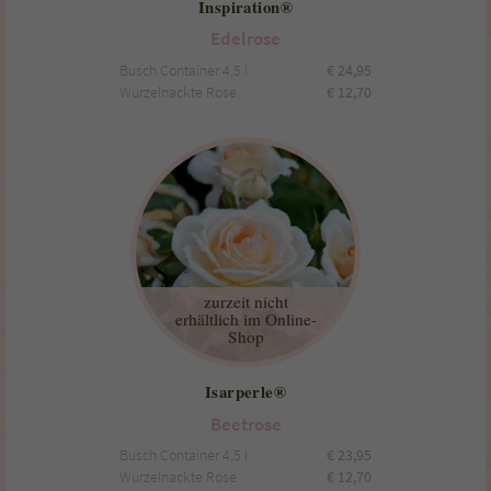
Inspiration®
Edelrose
Busch Container 4,5 l
€
24,95
Wurzelnackte Rose
€
12,70
zurzeit nicht
erhältlich im Online-
Shop
Isarperle®
Beetrose
Busch Container 4,5 l
€
23,95
Wurzelnackte Rose
€
12,70