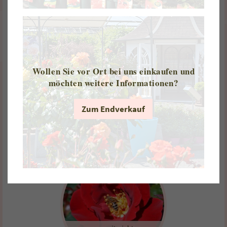
zurzeit nicht
erhältlich im Online-
Shop
Wollen Sie vor Ort bei uns einkaufen und
Hoppla®
möchten weitere Informationen?
Flower Carpet®
Zum Endverkauf
Busch Container 4,5 l
€
22,95
Wurzelnackte Rose
€
12,70
...