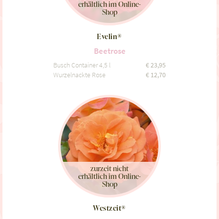
erhältlich im Online-
Shop
Evelin®
Beetrose
Busch Container 4,5 l
€
23,95
Wurzelnackte Rose
€
12,70
zurzeit nicht
erhältlich im Online-
Shop
Westzeit®