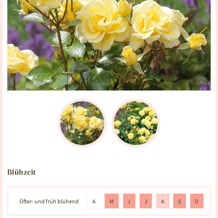
Blühzeit
Öfter- und früh blühend
A
M
J
J
A
S
O