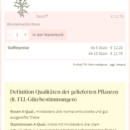
Debüt®
€
12,70
Wurzelnackte Rose
-
+
In den Warenkorb
Staffelpreise
Ab 5 Stück
€
12,20
Ab 10 Stück
€
11,70
Enthält 7% Mehrwertsteuer
zzgl.
Versand
Definition Qualitäten der gelieferten Pflanzen
(lt. FLL-Gütebestimmungen)
Rosen A-Qual.:
mindestens drei normal entwickelte und gut
ausgereifte Triebe
Stammrosen A-Qual.:
Krone mit mindestens drei stark