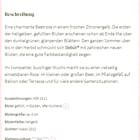
Beschreibung
Eine charmante Beetrose in einem frischen Zitronengelb. Die ersten
der hellgelben, gefüllten Blüten erscheinen schon ab Ende Mai über
den dunkelgrünen, glänzenden Blättern. Den ganzen Sommer über
bis in den Herbst schmückt sich
Debüt®
mit zahlreichen neuen
Blüten, die eine gute Farbbeständigkeit zeigen.
Ihr kompakter, buschiger Wuchs macht sie zu einer vielseitig
einsetzbaren Rose: im kleinen oder großen Beet, im Pflanzgefäß auf
Balkon oder Terrasse und für viele andere Gartensituationen.
Auszeichnungen:
ADR 2011
Blüte:
gefüllt, in Dolden, öfter blühend
Blütengröße:
ca. 4 cm
Blütenfarbe:
hellgelb
Züchter:
Noack 2012
Blattgesundheit:
*** bis ****