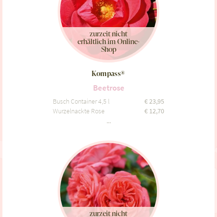
zurzeit nicht
erhältlich im Online-
Shop
Kompass®
Beetrose
Busch Container 4,5 l
€
23,95
Wurzelnackte Rose
€
12,70
...
zurzeit nicht