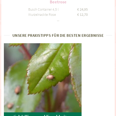
Beetrose
Busch Container 4,5 l
€
24,95
Wurzelnackte Rose
€
12,70
...
UNSERE PRAXISTIPPS FÜR DIE BESTEN ERGEBNISSE