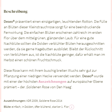
Beschreibung
Deseo®
präsentiert einen einzigartigen, leuchtenden Rotton. Die Fülle
an Blüten dieser Kleinstrauchrose sorgt für eine beeindruckende
Fernwirkung. Die einfachen Blüten erscheinen zahlreich im ersten
Flor über dem mittelgrünen, glänzenden Laub. Für eine gute
Nachblüte sollten die Dolden verblühter Blüten herausgeschnitten
werden, da sie gerne Hagebutten ausbildet. Bleibt der Rückschnitt
von Verblühtem aus, ist die Nachblüte geringer, dafür erhält man im
Herbst einen schönen Fruchtschmuck.
Diese Rose kann mit ihrem buschig breiten Wuchs sehr gut zur
Pflanzung einer niedrigen Hecke verwendet werden.
Deseo®
wurde
mit einer der höchsten
Auszeichnungen
auf europäischer Ebene
prämiert – der ‚Goldenen Rose von Den Haag‘.
Auszeichnungen:
ADR 2009, Goldene Rose 2014
Blüte:
einfach, in Dolden, öfter blühend, starker 1. Flor