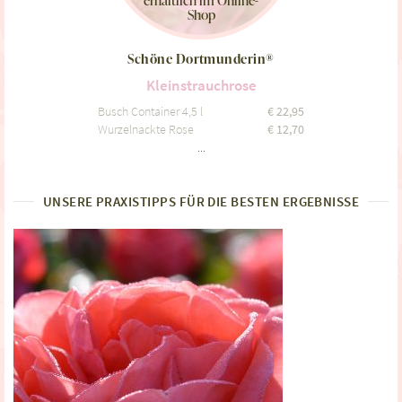
Shop
Schöne Dortmunderin®
Kleinstrauchrose
Busch Container 4,5 l
€
22,95
Wurzelnackte Rose
€
12,70
...
UNSERE PRAXISTIPPS FÜR DIE BESTEN ERGEBNISSE