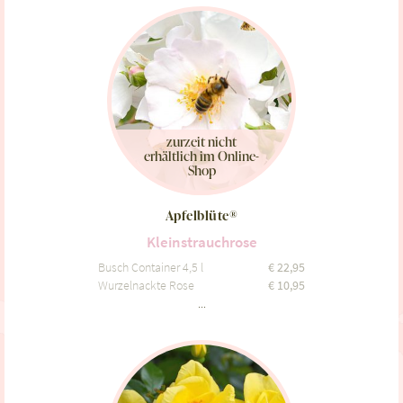
zurzeit nicht
erhältlich im Online-
Shop
Apfelblüte®
Kleinstrauchrose
Busch Container 4,5 l
€
22,95
Wurzelnackte Rose
€
10,95
...