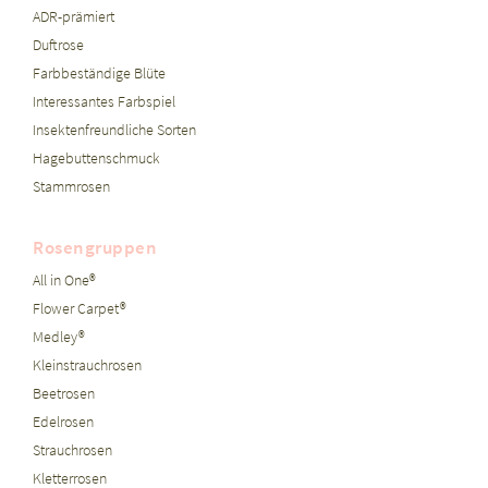
ADR-prämiert
Duftrose
Farbbeständige Blüte
Interessantes Farbspiel
Insektenfreundliche Sorten
Hagebuttenschmuck
Stammrosen
Rosengruppen
All in One®
Flower Carpet®
Medley®
Kleinstrauchrosen
Beetrosen
Edelrosen
Strauchrosen
Kletterrosen