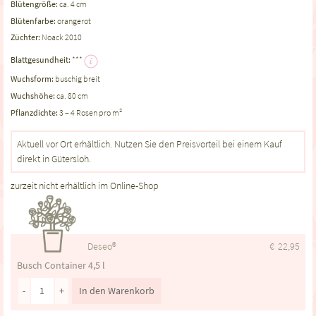
Blütengröße:
ca. 4 cm
Blütenfarbe:
orangerot
Züchter:
Noack 2010
Blattgesundheit:
***
Wuchsform:
buschig breit
Wuchshöhe:
ca. 80 cm
Pflanzdichte:
3 – 4 Rosen pro m²
Aktuell vor Ort erhältlich. Nutzen Sie den Preisvorteil bei einem Kauf
direkt in Gütersloh.
zurzeit nicht erhältlich im Online-Shop
Deseo®
€
22,95
Busch Container 4,5 l
-
+
In den Warenkorb