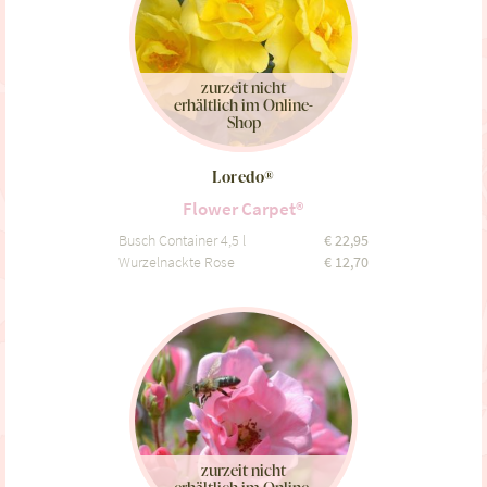
zurzeit nicht
erhältlich im Online-
Shop
Loredo®
Flower Carpet®
Busch Container 4,5 l
€
22,95
Wurzelnackte Rose
€
12,70
zurzeit nicht
erhältlich im Online-