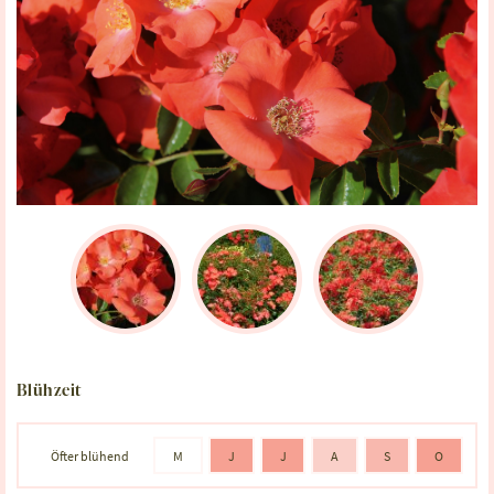
Blühzeit
Öfter blühend
M
J
J
A
S
O