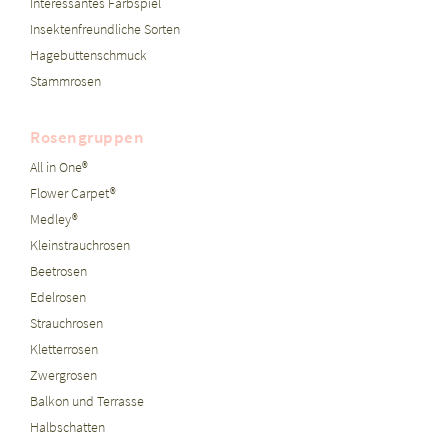
Interessantes Farbspiel
Insektenfreundliche Sorten
Hagebuttenschmuck
Stammrosen
Rosengruppen
All in One®
Flower Carpet®
Medley®
Kleinstrauchrosen
Beetrosen
Edelrosen
Strauchrosen
Kletterrosen
Zwergrosen
Balkon und Terrasse
Halbschatten