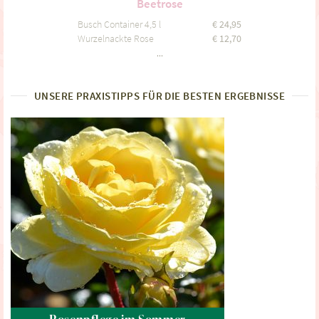
Beetrose
Busch Container 4,5 l
€
24,95
Wurzelnackte Rose
€
12,70
...
UNSERE PRAXISTIPPS FÜR DIE BESTEN ERGEBNISSE