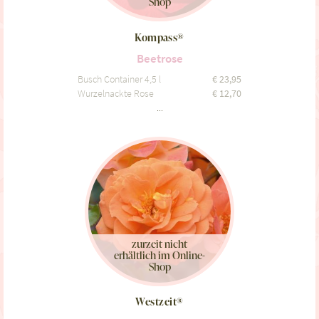
Shop
Kompass®
Beetrose
Busch Container 4,5 l
€
23,95
Wurzelnackte Rose
€
12,70
...
zurzeit nicht
erhältlich im Online-
Shop
Westzeit®