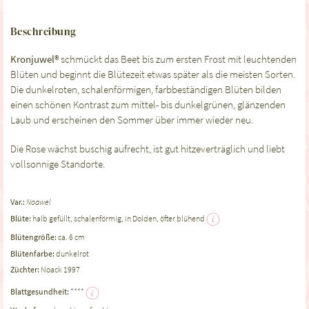
Beschreibung
Kronjuwel®
schmückt das Beet bis zum ersten Frost mit leuchtenden
Blüten und beginnt die Blütezeit etwas später als die meisten Sorten.
Die dunkelroten, schalenförmigen, farbbeständigen Blüten bilden
einen schönen Kontrast zum mittel- bis dunkelgrünen, glänzenden
Laub und erscheinen den Sommer über immer wieder neu.
Die Rose wächst buschig aufrecht, ist gut hitzeverträglich und liebt
vollsonnige Standorte.
Var.:
Noawel
Blüte:
halb gefüllt, schalenförmig, in Dolden, öfter blühend
Blütengröße:
ca. 6 cm
Blütenfarbe:
dunkelrot
Züchter:
Noack 1997
Blattgesundheit:
****