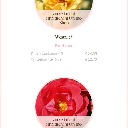
zurzeit nicht
erhältlich im Online-
Shop
Westart®
Beetrose
Busch Container 4,5 l
€
24,95
Wurzelnackte Rose
€
12,70
...
zurzeit nicht
erhältlich im Online-