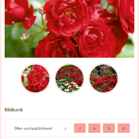
Blühzeit
Öfter- und spät blühend
J
J
A
S
O