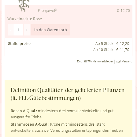
Kronjuwel®
€
12,70
Wurzelnackte Rose
-
+
In den Warenkorb
Staffelpreise
Ab 5 Stück
€
12,20
Ab 10 Stück
€
11,70
Enthält 7% Mehrwertsteuer
zzgl.
Versand
Definition Qualitäten der gelieferten Pflanzen
(lt. FLL-Gütebestimmungen)
Rosen A-Qual.:
mindestens drei normal entwickelte und gut
ausgereifte Triebe
Stammrosen A-Qual.:
Krone mit mindestens drei stark
entwickelten, aus zwei Veredlungsstellen entspringenden Trieben