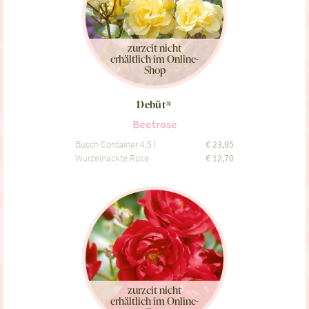
zurzeit nicht
erhältlich im Online-
Shop
Debüt®
Beetrose
Busch Container 4,5 l
€
23,95
Wurzelnackte Rose
€
12,70
zurzeit nicht
erhältlich im Online-