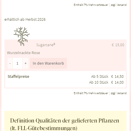
Enthält 7% Mehrwertsteuer
zzgl.
Versand
erhältlich ab Herbst 2026
Sugarcane®
€
15,00
Wurzelnackte Rose
-
+
In den Warenkorb
Staffelpreise
Ab 5 Stück
€
14,50
Ab 10 Stück
€
14,00
Enthält 7% Mehrwertsteuer
zzgl.
Versand
Definition Qualitäten der gelieferten Pflanzen
(lt. FLL-Gütebestimmungen)