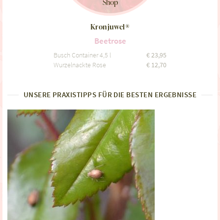
Shop
Kronjuwel®
Beetrose
Busch Container 4,5 l
€
23,95
Wurzelnackte Rose
€
12,70
UNSERE PRAXISTIPPS FÜR DIE BESTEN ERGEBNISSE