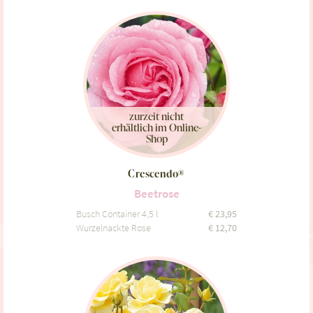
zurzeit nicht
erhältlich im Online-
Shop
Crescendo®
Beetrose
Busch Container 4,5 l
€
23,95
Wurzelnackte Rose
€
12,70