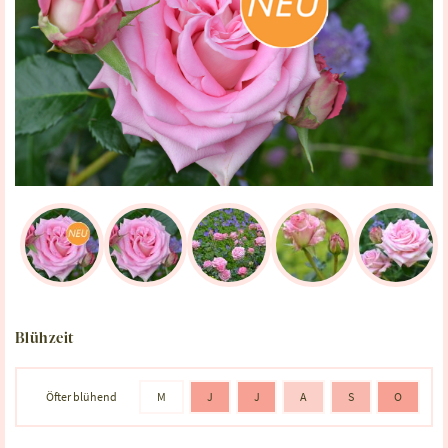
Blühzeit
Öfter blühend
M
J
J
A
S
O