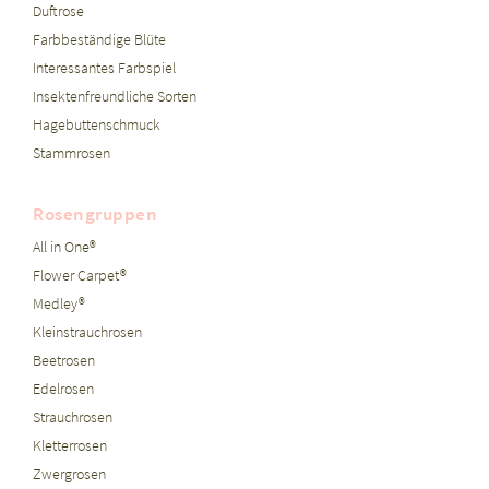
Duftrose
Farbbeständige Blüte
Interessantes Farbspiel
Insektenfreundliche Sorten
Hagebuttenschmuck
Stammrosen
Rosengruppen
All in One®
Flower Carpet®
Medley®
Kleinstrauchrosen
Beetrosen
Edelrosen
Strauchrosen
Kletterrosen
Zwergrosen