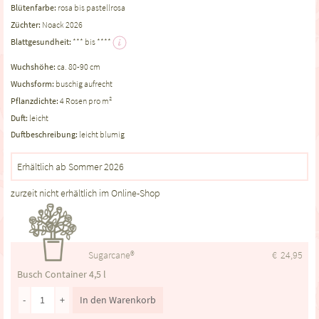
Blütenfarbe:
rosa bis pastellrosa
Züchter:
Noack 2026
Blattgesundheit:
*** bis ****
Wuchshöhe:
ca. 80-90 cm
Wuchsform:
buschig aufrecht
Pflanzdichte:
4 Rosen pro m²
Duft:
leicht
Duftbeschreibung:
leicht blumig
Erhältlich ab Sommer 2026
zurzeit nicht erhältlich im Online-Shop
Sugarcane®
€
24,95
Busch Container 4,5 l
-
+
In den Warenkorb